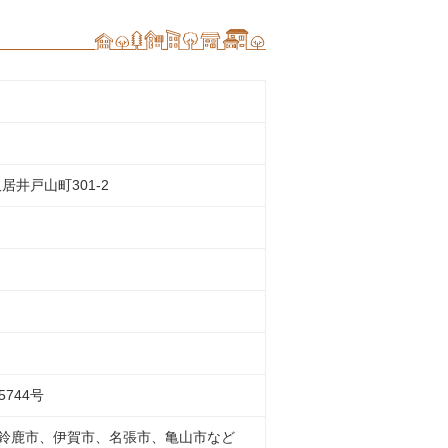
久居井戸山町301-2
744号
鈴鹿市、伊賀市、名張市、亀山市など