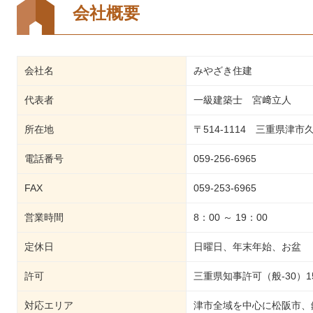
会社概要
会社名
みやざき住建
代表者
一級建築士 宮﨑立人
所在地
〒514-1114 三重県津市
電話番号
059-256-6965
FAX
059-253-6965
営業時間
8：00 ～ 19：00
定休日
日曜日、年末年始、お盆
許可
三重県知事許可（般-30）15
対応エリア
津市全域を中心に松阪市、